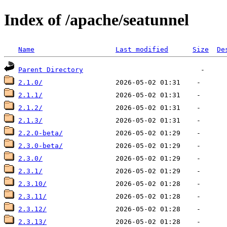
Index of /apache/seatunnel
Name
Last modified
Size
De
Parent Directory
2.1.0/
2.1.1/
2.1.2/
2.1.3/
2.2.0-beta/
2.3.0-beta/
2.3.0/
2.3.1/
2.3.10/
2.3.11/
2.3.12/
2.3.13/